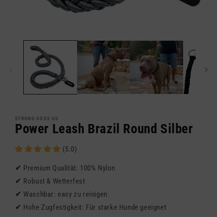
Medien
1
in
Modal
öffnen
STRONG DOGS US
Power Leash Brazil Round Silber
(5.0)
✔
Premium Qualität: 100% Nylon
✔
Robust & Wetterfest
✔
Waschbar: easy zu reinigen
✔
Hohe Zugfestigkeit: Für starke Hunde geeignet